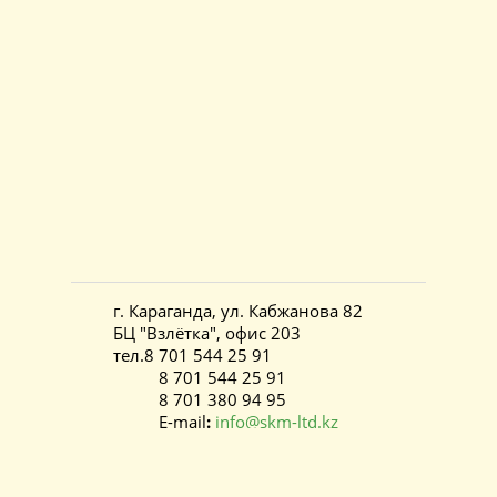
г. Караганда, ул. Кабжанова 82
БЦ "Взлётка", офис 203
тел.8 701 544 25 91
8 701 544 25 91
8 701 380 94 95
E-mail
:
info@skm-ltd.kz
«SKM ltd»
©
2021